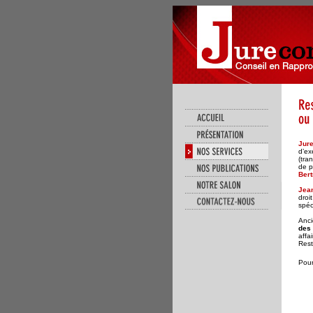
Jur
d’ex
(tra
de p
Bert
Jean
droi
spéc
Anci
des 
affa
Rest
Pour