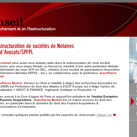
econseil
peut aussi vous assister aider dans la restructuration de votre société
ercice, que vous soyez Notaire ou Avocat ou membre d’une autre profession libérale
nsformation de votre SCP en SEL, création d’une société de participations financières
rofessions libérales-SPFPL-, etc.), en collaboration avec le professeur
Jean-Pierre
rel
.
-Pierre Bertrel
, Docteur en Droit et Habilité à diriger des recherches doctorales en
t (HDR) est Professeur de droit des affaires à ESCP Europe (où il dirige l’option de
ialisation « DROIT & FINANCE: Ingénierie Juridique et Financière »).
en avocat à la Cour d’appel de Paris et aujourd’hui président de l’
Institut Européen
Fusions Acquisitions
,
Jean-Pierre Bertrel
est un expert reconnu en droit des
ires, en particulier dans le domaine du droit des Fusions Acquisitions &
ructurations d’entreprises.
 consulter quelques articles publiés par les associés de Jureconseil,
cliquer ici
.